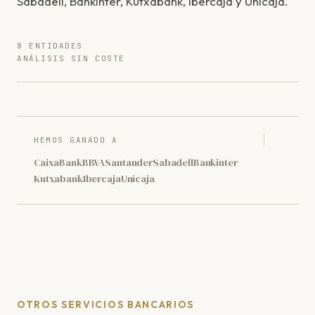
Sabadell, Bankinter, Kutxabank, Ibercaja y Unicaja.
8 ENTIDADES
ANÁLISIS SIN COSTE
HEMOS GANADO A
CaixaBank
BBVA
Santander
Sabadell
Bankinter
Kutxabank
Ibercaja
Unicaja
OTROS SERVICIOS BANCARIOS