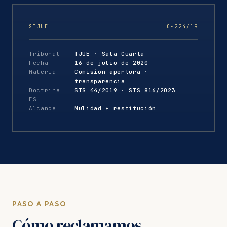
STJUE
C-224/19
Tribunal
TJUE · Sala Cuarta
Fecha
16 de julio de 2020
Materia
Comisión apertura ·
transparencia
Doctrina
STS 44/2019 · STS 816/2023
ES
Alcance
Nulidad + restitución
PASO A PASO
Cómo reclamamos