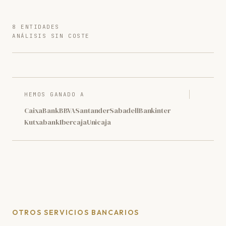
8 ENTIDADES
ANÁLISIS SIN COSTE
HEMOS GANADO A
CaixaBank
BBVA
Santander
Sabadell
Bankinter
Kutxabank
Ibercaja
Unicaja
OTROS SERVICIOS BANCARIOS