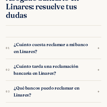
Linares: resuelve tus
dudas
¿Cuánto cuesta reclamar a mi banco
+
01
en Linares?
Nada por adelantado. Nuestros abogados en
¿Cuánto tarda una reclamación
Linares trabajan exclusivamente a éxito:
+
02
bancaria en Linares?
trabajamos orientados a resultados. Sin
provisión de fondos, sin cuotas mensuales.
Depende del tipo de reclamación. En los
¿Qué bancos puedo reclamar en
juzgados de Linares, los procedimientos duran
+
03
Linares?
entre 10-14 meses. Muchos bancos negocian
acuerdos extrajudiciales en las primeras
Reclamamos a todas las entidades: CaixaBank,