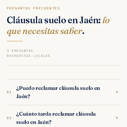
PREGUNTAS FRECUENTES
Cláusula suelo en Jaén:
lo
que necesitas saber
.
3 PREGUNTAS
RESPUESTAS LOCALES
¿Puedo reclamar cláusula suelo en
+
01
Jaén?
Sí. Nuestros abogados en Jaén son especialistas
¿Cuánto tarda reclamar cláusula
en cláusula suelo. Analizamos tu caso
+
02
suelo en Jaén?
gratuitamente y trabajamos orientados a