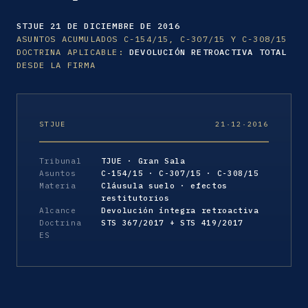
STJUE 21 DE DICIEMBRE DE 2016
ASUNTOS ACUMULADOS C-154/15, C-307/15 Y C-308/15
DOCTRINA APLICABLE:
DEVOLUCIÓN RETROACTIVA TOTAL
DESDE LA FIRMA
STJUE
21·12·2016
Tribunal
TJUE · Gran Sala
Asuntos
C-154/15 · C-307/15 · C-308/15
Materia
Cláusula suelo · efectos
restitutorios
Alcance
Devolución íntegra retroactiva
Doctrina
STS 367/2017 + STS 419/2017
ES