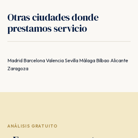
solo necesitas enviarnos la documentación. La
gestión es 100% online.
Otras ciudades donde
prestamos servicio
Madrid
Barcelona
Valencia
Sevilla
Málaga
Bilbao
Alicante
Zaragoza
ANÁLISIS GRATUITO