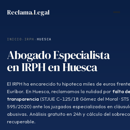
Saltar
Reclama
.
Legal
al
contenido
INICIO
›
IRPH
›
HUESCA
Abogado Especialista
en IRPH en Huesca
El IRPH ha encarecido tu hipoteca miles de euros frente
Euríbor. En Huesca, reclamamos la nulidad por
falta d
transparencia
(STJUE C-125/18 Gómez del Moral · STS
595/2020) ante los juzgados especializados en cláusul
abusivas. Análisis gratuito en 24h y cálculo del sobrec
recuperable.