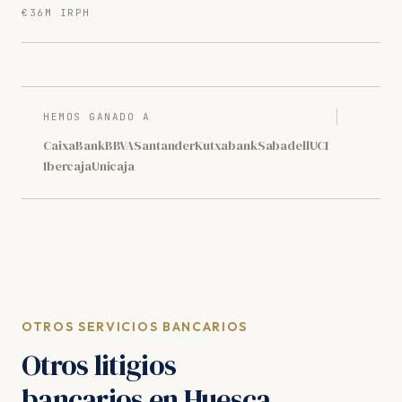
€36M IRPH
HEMOS GANADO A
CaixaBank
BBVA
Santander
Kutxabank
Sabadell
UCI
Ibercaja
Unicaja
OTROS SERVICIOS BANCARIOS
Otros litigios
bancarios en Huesca