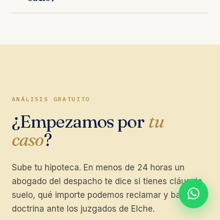
ante el Juzgado de Primera Instancia
Nada por adelantado. Trabajamos
competente.
exclusivamente a éxito: trabajamos orientados a
resultados. Sin provisión de fondos, sin cuotas
mensuales, sin costes ocultos de ningún tipo.
ANÁLISIS GRATUITO
¿Empezamos por
tu
caso
?
Sube tu hipoteca. En menos de 24 horas un
abogado del despacho te dice si tienes cláusula
suelo, qué importe podemos reclamar y bajo qué
doctrina ante los juzgados de Elche.