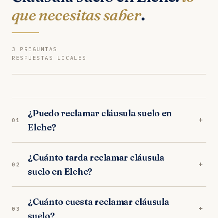
que necesitas saber
.
3 PREGUNTAS
RESPUESTAS LOCALES
¿Puedo reclamar cláusula suelo en
+
01
Elche?
Sí. Nuestros abogados en Elche son
¿Cuánto tarda reclamar cláusula
especialistas en cláusula suelo. Analizamos tu
+
02
suelo en Elche?
caso gratuitamente y trabajamos orientados a
resultados. Los juzgados de Elche tienen criterio
En los juzgados de Elche, el proceso completo
favorable al consumidor.
¿Cuánto cuesta reclamar cláusula
dura entre 10-14 meses. Incluye la fase
+
03
suelo?
extrajudicial (1 mes) y, si es necesario, la judicial