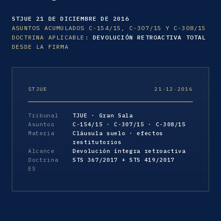
STJUE 21 DE DICIEMBRE DE 2016
ASUNTOS ACUMULADOS C-154/15, C-307/15 Y C-308/15
DOCTRINA APLICABLE:
DEVOLUCIÓN RETROACTIVA TOTAL
DESDE LA FIRMA
STJUE
21·12·2016
Tribunal
TJUE · Gran Sala
Asuntos
C-154/15 · C-307/15 · C-308/15
Materia
Cláusula suelo · efectos
restitutorios
Alcance
Devolución íntegra retroactiva
Doctrina
STS 367/2017 + STS 419/2017
ES