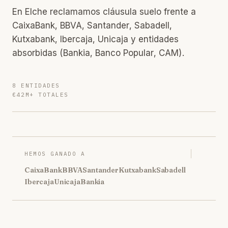
En Elche reclamamos cláusula suelo frente a
CaixaBank, BBVA, Santander, Sabadell,
Kutxabank, Ibercaja, Unicaja y entidades
absorbidas (Bankia, Banco Popular, CAM).
8 ENTIDADES
€42M+ TOTALES
HEMOS GANADO A
CaixaBank
BBVA
Santander
Kutxabank
Sabadell
Ibercaja
Unicaja
Bankia