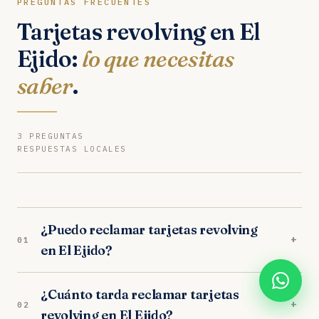
PREGUNTAS FRECUENTES
Tarjetas revolving en El
Ejido:
lo que necesitas
saber
.
3 PREGUNTAS
RESPUESTAS LOCALES
¿Puedo reclamar tarjetas revolving
+
01
en El Ejido?
Sí. Nuestros abogados en El Ejido son
¿Cuánto tarda reclamar tarjetas
especialistas en tarjetas revolving. Analizamos tu
+
02
revolving en El Ejido?
caso gratuitamente y trabajamos orientados a