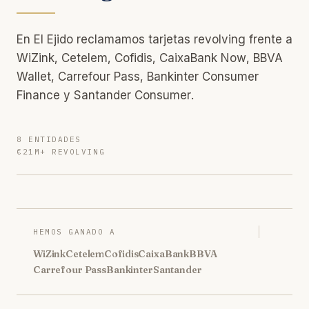
En El Ejido reclamamos tarjetas revolving frente a
WiZink, Cetelem, Cofidis, CaixaBank Now, BBVA
Wallet, Carrefour Pass, Bankinter Consumer
Finance y Santander Consumer.
8 ENTIDADES
€21M+ REVOLVING
HEMOS GANADO A
WiZink
Cetelem
Cofidis
CaixaBank
BBVA
Carrefour Pass
Bankinter
Santander