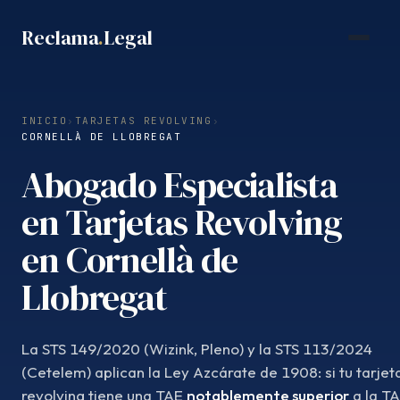
Saltar
Reclama
.
Legal
al
contenido
INICIO
›
TARJETAS REVOLVING
›
CORNELLÀ DE LLOBREGAT
Abogado Especialista
en Tarjetas Revolving
en Cornellà de
Llobregat
La STS 149/2020 (Wizink, Pleno) y la STS 113/2024
(Cetelem) aplican la Ley Azcárate de 1908: si tu tarjet
revolving tiene una TAE
notablemente superior
a la T