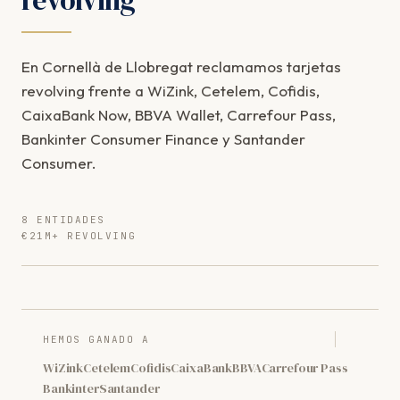
En Cornellà de Llobregat reclamamos tarjetas
revolving frente a WiZink, Cetelem, Cofidis,
CaixaBank Now, BBVA Wallet, Carrefour Pass,
Bankinter Consumer Finance y Santander
Consumer.
8 ENTIDADES
€21M+ REVOLVING
HEMOS GANADO A
WiZink
Cetelem
Cofidis
CaixaBank
BBVA
Carrefour Pass
Bankinter
Santander