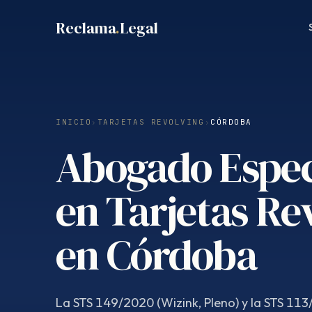
Saltar
Reclama
.
Legal
al
contenido
INICIO
›
TARJETAS REVOLVING
›
CÓRDOBA
Abogado Espec
en Tarjetas Re
en Córdoba
La STS 149/2020 (Wizink, Pleno) y la STS 113