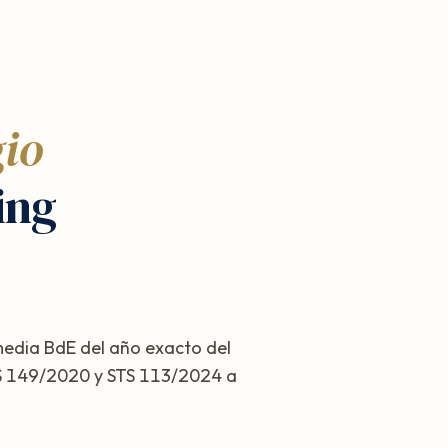
gio
ing
 media BdE del año exacto del
STS 149/2020 y STS 113/2024 a