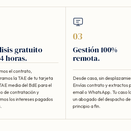
03
isis gratuito
Gestión 100%
4 horas.
remota.
mos el contrato,
amos la TAE de tu tarjeta
Desde casa, sin desplazamie
 TAE media del BdE para el
Envías contrato y extractos 
io de contratación y
email o WhatsApp. Tu caso lo
amos los intereses pagados
un abogado del despacho de
.
principio a fin.