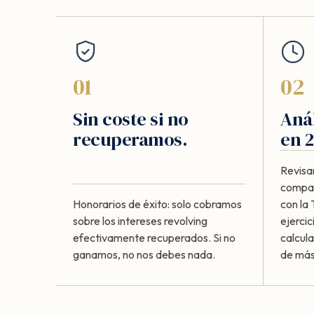
01
02
Sin coste si no
Anál
recuperamos.
en 2
Revisa
compar
Honorarios de éxito: solo cobramos
con la
sobre los intereses revolving
ejercic
efectivamente recuperados. Si no
calcul
ganamos, no nos debes nada.
de más