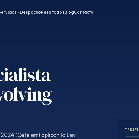
Servicios
Despacho
Resultados
Blog
Contacto
ialista
volving
TARJE
/2024 (Cetelem) aplican la Ley