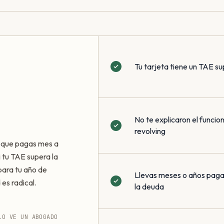
Tu tarjeta tiene un TAE su
No te explicaron el funci
revolving
a que pagas mes a
i tu TAE supera la
ara tu año de
Llevas meses o años pagan
 es radical.
la deuda
LO VE UN ABOGADO