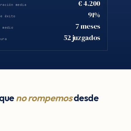
€ 4.200
eración media
91%
de éxito
7 meses
o medio
52 juzgados
tura
 que
no rompemos
desde