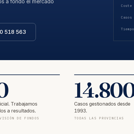
os a fondo el mercado
Coste
Casos
Tiemp
0 518 563
0
14.80
icial. Trabajamos
Casos gestionados desde
os a resultados.
1993.
VISIÓN DE FONDOS
TODAS LAS PROVINCIAS