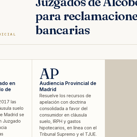
Juzgados de Alcob
para reclamacion
bancarias
DICIAL
AP
zado en
Audiencia Provincial de
lo de
Madrid
Resuelve los recursos de
2017 las
apelación con doctrina
usula suelo
consolidada a favor del
de Madrid se
consumidor en cláusula
un Juzgado
suelo, IRPH y gastos
ncia
hipotecarios, en línea con el
as
Tribunal Supremo y el TJUE.