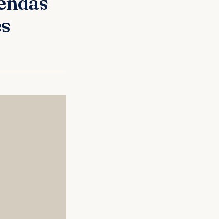
endas
es