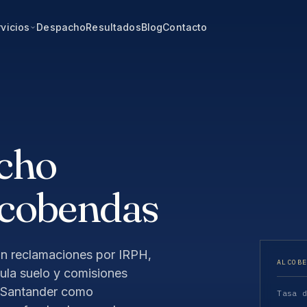
vicios
Despacho
Resultados
Blog
Contacto
cho
lcobendas
n reclamaciones por IRPH,
ALCOB
sula suelo y comisiones
y Santander como
Tasa 