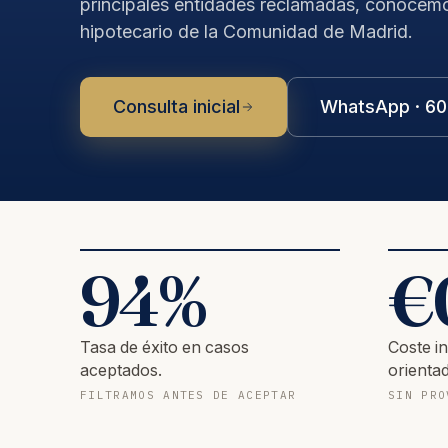
principales entidades reclamadas, conocem
hipotecario de la Comunidad de Madrid.
Consulta inicial
WhatsApp · 60
94
%
€
Tasa de éxito en casos
Coste in
aceptados.
orientad
FILTRAMOS ANTES DE ACEPTAR
SIN PRO