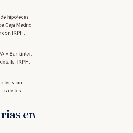
 de hipotecas
de Caja Madrid
s con IRPH,
A y Bankinter.
etalle: IRPH,
ales y sin
ios de los
rias en