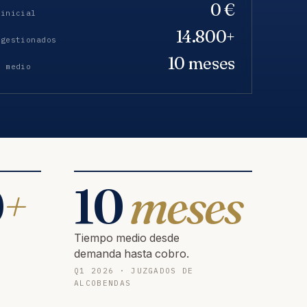
0 €
 inicial
14.800+
 gestionados
10 meses
o medio
0
+
10
meses
Tiempo medio desde
demanda hasta cobro.
Q1 2026 · JUZGADOS DE
ALCOBENDAS