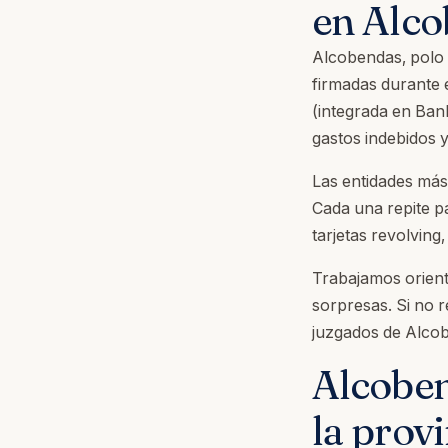
en Alc
Alcobendas, polo e
firmadas durante 
(integrada en Ban
gastos indebidos y
Las entidades má
Cada una repite p
tarjetas revolving
Trabajamos orient
sorpresas. Si no 
juzgados de Alcob
Alcoben
la prov