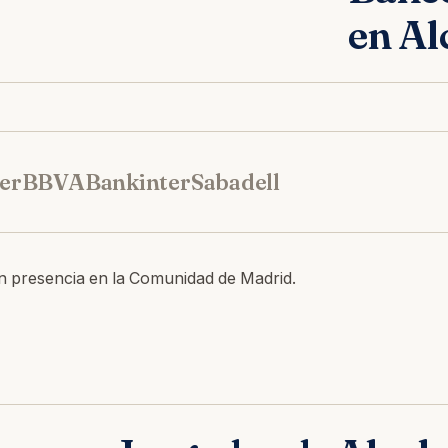
en Al
er
BBVA
Bankinter
Sabadell
n presencia en la Comunidad de Madrid.