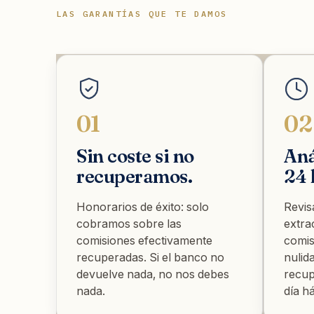
LAS GARANTÍAS QUE TE DAMOS
01
02
Sin coste si no
Aná
recuperamos.
24 
Honorarios de éxito: solo
Revis
cobramos sobre las
extra
comisiones efectivamente
comis
recuperadas. Si el banco no
nulid
devuelve nada, no nos debes
recup
nada.
día há