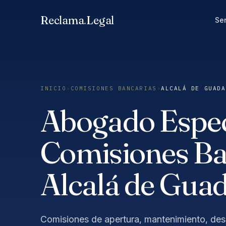
Saltar
Reclama
.
Legal
al
Ser
contenido
INICIO
›
COMISIONES BANCARIAS
›
ALCALÁ DE GUADA
Abogado Especi
Comisiones Ba
Alcalá de Guad
Comisiones de apertura, mantenimiento, des