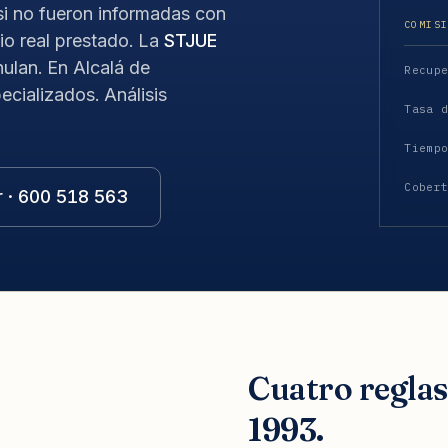
i no fueron informadas con
COMIS
io real prestado. La
STJUE
ulan. En Alcalá de
Recup
cializados. Análisis
Tasa 
Tiemp
Cober
r · 600 518 563
Cuatro regla
1993.