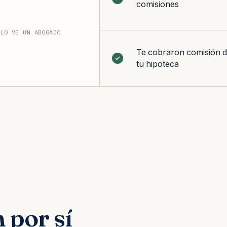
comisiones
 LO VE UN ABOGADO
Te cobraron comisión d
tu hipoteca
 por sí