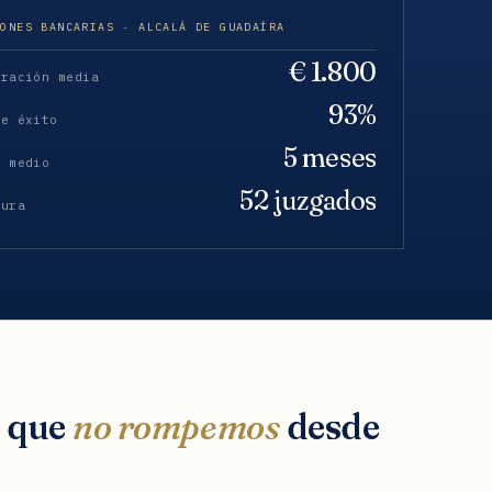
IONES BANCARIAS · ALCALÁ DE GUADAÍRA
€ 1.800
eración media
93%
de éxito
5 meses
o medio
52 juzgados
tura
s que
no rompemos
desde