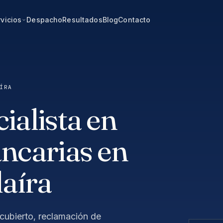
vicios
Despacho
Resultados
Blog
Contacto
ÍRA
alista en
ncarias en
aíra
cubierto, reclamación de