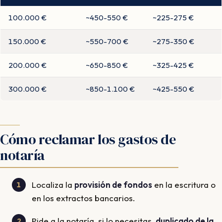
100.000 €
~450-550 €
~225-275 €
150.000 €
~550-700 €
~275-350 €
200.000 €
~650-850 €
~325-425 €
300.000 €
~850-1.100 €
~425-550 €
Cómo reclamar los gastos de
notaría
Localiza la
provisión de fondos
en la escritura o
en los extractos bancarios.
Pide a la notaría, si lo necesitas,
duplicado de la