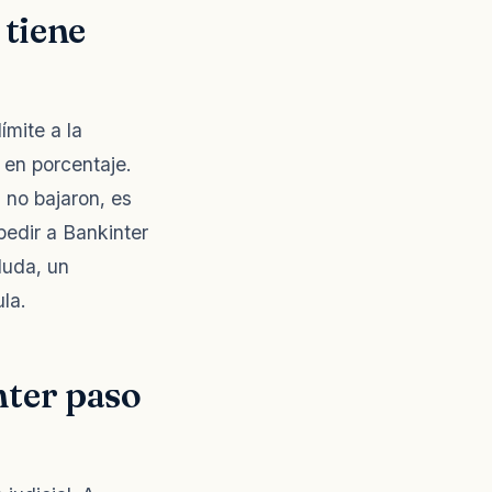
 tiene
ímite a la
 en porcentaje.
s no bajaron, es
pedir a Bankinter
duda, un
la.
nter paso