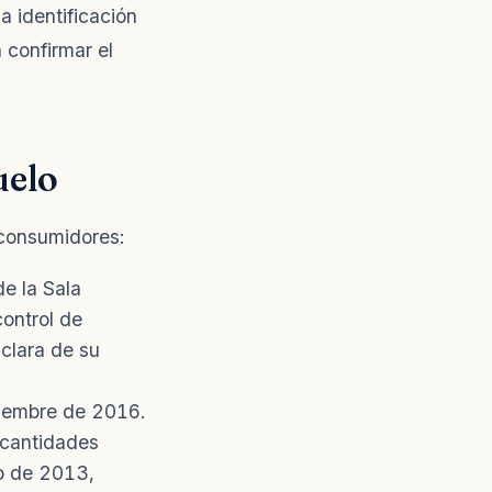
 identificación
 confirmar el
uelo
 consumidores:
e la Sala
control de
 clara de su
ciembre de 2016.
s cantidades
o de 2013,