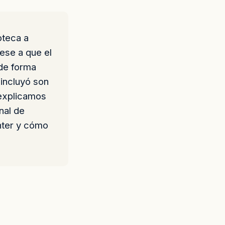
oteca a
ese a que el
 de forma
 incluyó son
 explicamos
nal de
nter y cómo