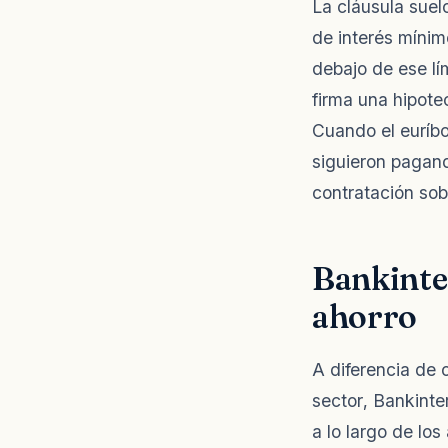
La cláusula suel
de interés mínimo
debajo de ese lím
firma una hipote
Cuando el euríb
siguieron pagand
contratación sob
Bankinter
ahorro
A diferencia de 
sector, Bankinte
a lo largo de los