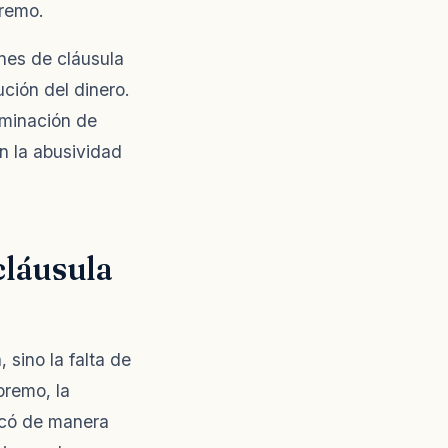
premo.
nes de cláusula
ución del dinero.
iminación de
n la abusividad
cláusula
 sino la falta de
premo, la
licó de manera