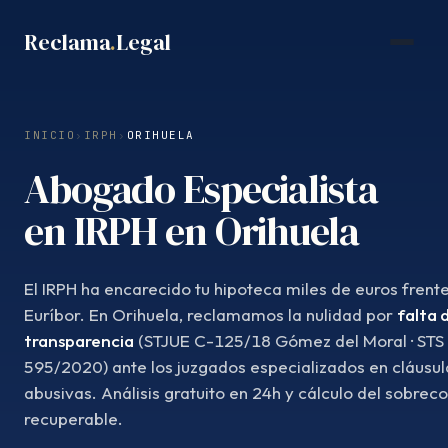
Saltar
Reclama
.
Legal
al
contenido
INICIO
›
IRPH
›
ORIHUELA
Abogado Especialista
en IRPH en Orihuela
El IRPH ha encarecido tu hipoteca miles de euros frente
Euríbor. En Orihuela, reclamamos la nulidad por
falta 
transparencia
(STJUE C-125/18 Gómez del Moral · STS
595/2020) ante los juzgados especializados en cláusul
abusivas. Análisis gratuito en 24h y cálculo del sobrec
recuperable.