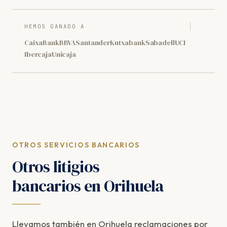
HEMOS GANADO A
CaixaBank
BBVA
Santander
Kutxabank
Sabadell
UCI
Ibercaja
Unicaja
OTROS SERVICIOS BANCARIOS
Otros litigios
bancarios en Orihuela
Llevamos también en Orihuela reclamaciones por