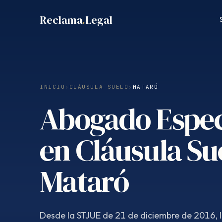
Saltar
Reclama
.
Legal
al
contenido
INICIO
›
CLÁUSULA SUELO
›
MATARÓ
Abogado Espec
en Cláusula Su
Mataró
Desde la STJUE de 21 de diciembre de 2016, 