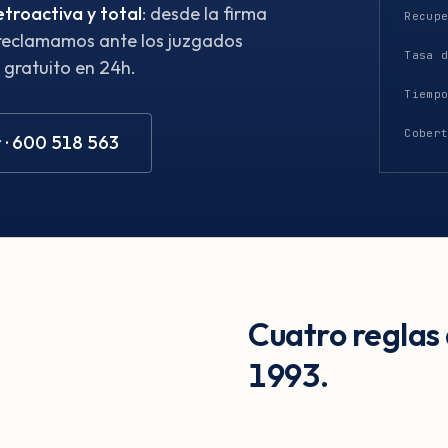
etroactiva y total
: desde la firma
Recup
, reclamamos ante los juzgados
Tasa 
 gratuito en 24h.
Tiemp
Cober
 · 600 518 563
Cuatro reglas
1993.