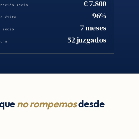
€ 7.800
eración media
96%
de éxito
7 meses
o medio
52 juzgados
tura
 que
no rompemos
desde