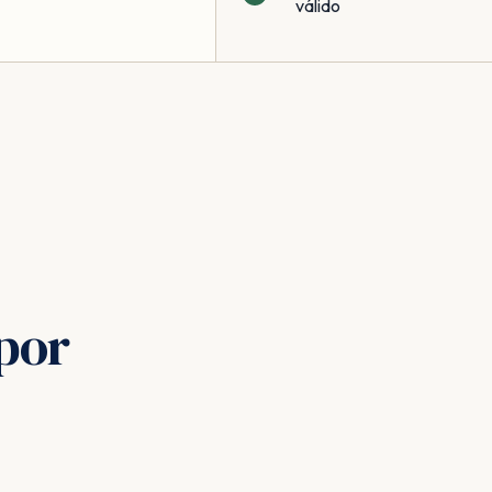
válido
por