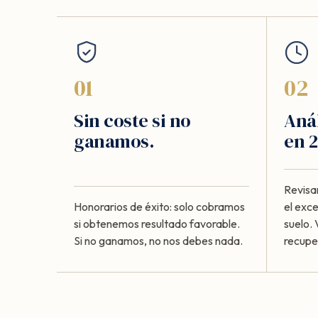
01
02
Sin coste si no
Anál
ganamos.
en 2
Revisa
Honorarios de éxito: solo cobramos
el exc
si obtenemos resultado favorable.
suelo. 
Si no ganamos, no nos debes nada.
recupe