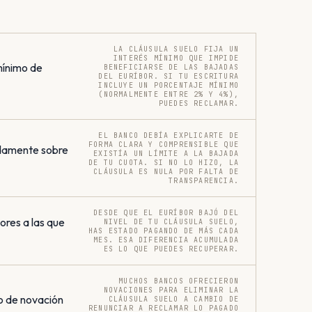
LA CLÁUSULA SUELO FIJA UN
INTERÉS MÍNIMO QUE IMPIDE
mínimo de
BENEFICIARSE DE LAS BAJADAS
DEL EURÍBOR. SI TU ESCRITURA
INCLUYE UN PORCENTAJE MÍNIMO
(NORMALMENTE ENTRE 2% Y 4%),
PUEDES RECLAMAR.
EL BANCO DEBÍA EXPLICARTE DE
FORMA CLARA Y COMPRENSIBLE QUE
damente sobre
EXISTÍA UN LÍMITE A LA BAJADA
DE TU CUOTA. SI NO LO HIZO, LA
CLÁUSULA ES NULA POR FALTA DE
TRANSPARENCIA.
DESDE QUE EL EURÍBOR BAJÓ DEL
res a las que
NIVEL DE TU CLÁUSULA SUELO,
HAS ESTADO PAGANDO DE MÁS CADA
MES. ESA DIFERENCIA ACUMULADA
ES LO QUE PUEDES RECUPERAR.
MUCHOS BANCOS OFRECIERON
NOVACIONES PARA ELIMINAR LA
o de novación
CLÁUSULA SUELO A CAMBIO DE
RENUNCIAR A RECLAMAR LO PAGADO