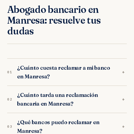
Abogado bancario en
Manresa: resuelve tus
dudas
¿Cuánto cuesta reclamar a mi banco
+
01
en Manresa?
Nada por adelantado. Nuestros abogados en
¿Cuánto tarda una reclamación
Manresa trabajan exclusivamente a éxito:
+
02
bancaria en Manresa?
trabajamos orientados a resultados. Sin
provisión de fondos, sin cuotas mensuales.
Depende del tipo de reclamación. En los
¿Qué bancos puedo reclamar en
juzgados de Manresa, los procedimientos duran
+
03
Manresa?
entre 10-14 meses. Muchos bancos negocian