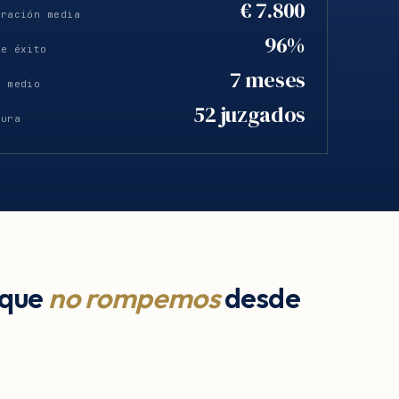
€ 7.800
eración media
96%
de éxito
7 meses
o medio
52 juzgados
tura
 que
no rompemos
desde