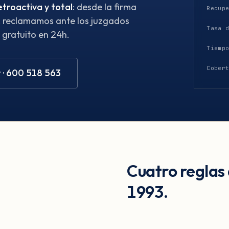
etroactiva y total
: desde la firma
Recup
o, reclamamos ante los juzgados
Tasa 
 gratuito en 24h.
Tiemp
Cober
 · 600 518 563
Cuatro reglas
1993.