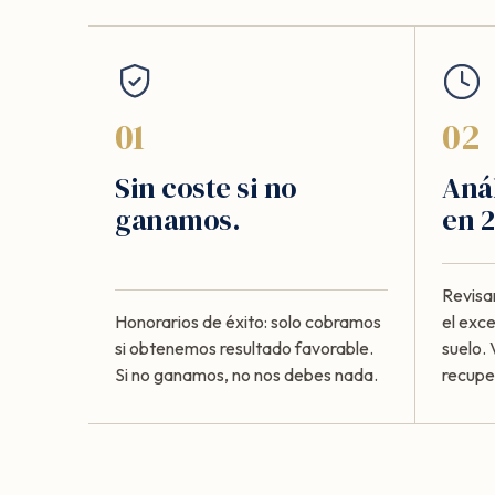
01
02
Sin coste si no
Anál
ganamos.
en 2
Revisa
Honorarios de éxito: solo cobramos
el exc
si obtenemos resultado favorable.
suelo. 
Si no ganamos, no nos debes nada.
recupe