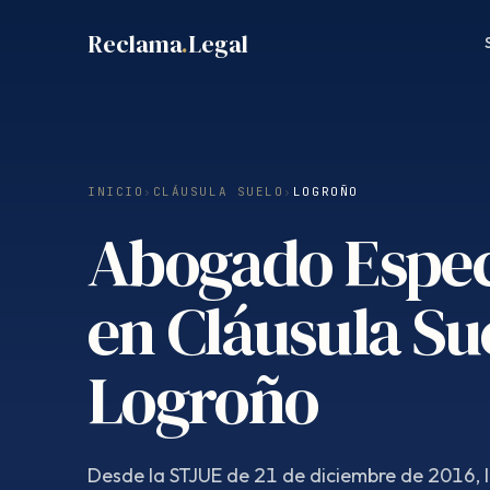
Saltar
Reclama
.
Legal
al
contenido
INICIO
›
CLÁUSULA SUELO
›
LOGROÑO
Abogado Espec
en Cláusula Su
Logroño
Desde la STJUE de 21 de diciembre de 2016, 