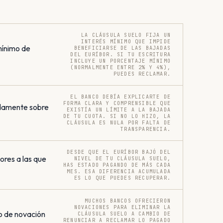
LA CLÁUSULA SUELO FIJA UN
INTERÉS MÍNIMO QUE IMPIDE
mínimo de
BENEFICIARSE DE LAS BAJADAS
DEL EURÍBOR. SI TU ESCRITURA
INCLUYE UN PORCENTAJE MÍNIMO
(NORMALMENTE ENTRE 2% Y 4%),
PUEDES RECLAMAR.
EL BANCO DEBÍA EXPLICARTE DE
FORMA CLARA Y COMPRENSIBLE QUE
damente sobre
EXISTÍA UN LÍMITE A LA BAJADA
DE TU CUOTA. SI NO LO HIZO, LA
CLÁUSULA ES NULA POR FALTA DE
TRANSPARENCIA.
DESDE QUE EL EURÍBOR BAJÓ DEL
res a las que
NIVEL DE TU CLÁUSULA SUELO,
HAS ESTADO PAGANDO DE MÁS CADA
MES. ESA DIFERENCIA ACUMULADA
ES LO QUE PUEDES RECUPERAR.
MUCHOS BANCOS OFRECIERON
NOVACIONES PARA ELIMINAR LA
o de novación
CLÁUSULA SUELO A CAMBIO DE
RENUNCIAR A RECLAMAR LO PAGADO