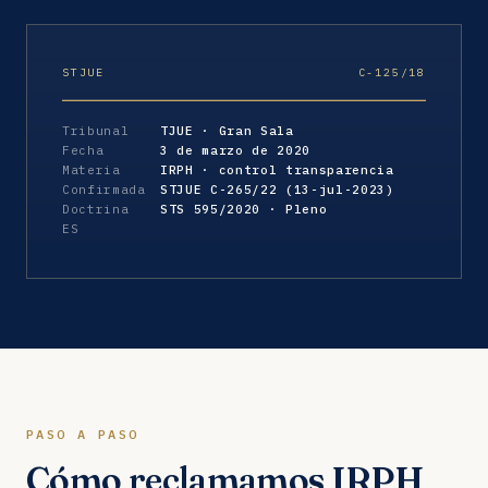
STJUE
C-125/18
Tribunal
TJUE · Gran Sala
Fecha
3 de marzo de 2020
Materia
IRPH · control transparencia
Confirmada
STJUE C-265/22 (13-jul-2023)
Doctrina
STS 595/2020 · Pleno
ES
PASO A PASO
Cómo reclamamos IRPH