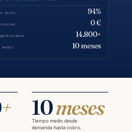
94%
de éxito
0 €
 inicial
14.800+
 gestionados
10 meses
o medio
0
+
10
meses
Tiempo medio desde
demanda hasta cobro.