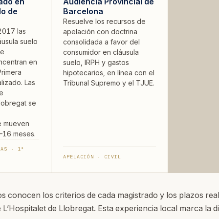
zado en
Audiencia Provincial de
lo de
Barcelona
Resuelve los recursos de
2017 las
apelación con doctrina
usula suelo
consolidada a favor del
de
consumidor en cláusula
ncentran en
suelo, IRPH y gastos
rimera
hipotecarios, en línea con el
alizado. Las
Tribunal Supremo y el TJUE.
e
Llobregat se
se mueven
–16 meses.
VAS · 1ª
APELACIÓN · CIVIL
 conocen los criterios de cada magistrado y los plazos real
 L’Hospitalet de Llobregat. Esta experiencia local marca la d