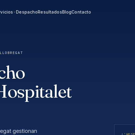
vicios
Despacho
Resultados
Blog
Contacto
LLOBREGAT
cho
Hospitalet
regat gestionan
L’HOS