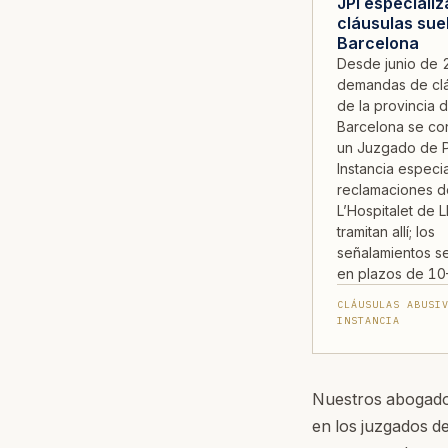
JPI especiali
cláusulas sue
Barcelona
Desde junio de 
demandas de clá
de la provincia 
Barcelona se co
un Juzgado de P
Instancia especi
reclamaciones d
L’Hospitalet de 
tramitan allí; los
señalamientos 
en plazos de 10
CLÁUSULAS ABUSI
INSTANCIA
Nuestros abogados
en los juzgados de