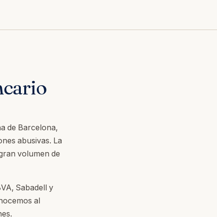
ncario
na de Barcelona,
ones abusivas. La
 gran volumen de
BVA, Sabadell y
onocemos al
nes.