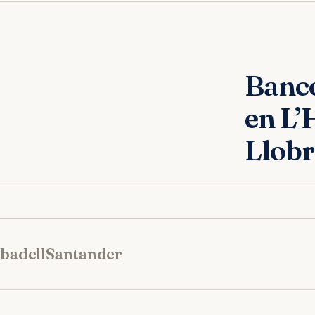
Banc
en L’
Llobr
badell
Santander