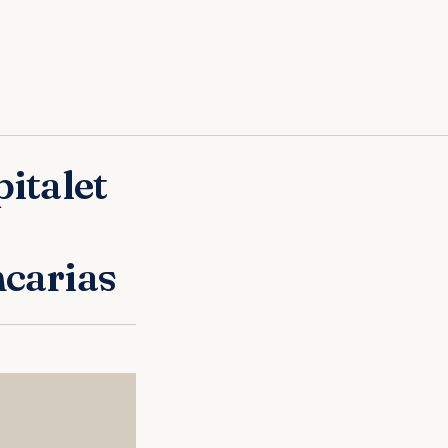
italet
carias