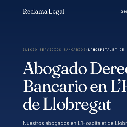
Saltar
Reclama
.
Legal
al
Ser
contenido
INICIO
›
SERVICIOS BANCARIOS
›
L’HOSPITALET DE 
Abogado Dere
Bancario en L’
de Llobregat
Nuestros abogados en L’Hospitalet de Llob