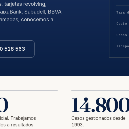
 tarjetas revolving,
CaixaBank, Sabadell, BBVA
Tasa 
clamadas, conocemos a
Coste
Casos
Tiemp
0 518 563
0
14.80
icial. Trabajamos
Casos gestionados desde
os a resultados.
1993.