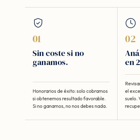
01
02
Sin coste si no
Anál
ganamos.
en 2
Revisa
Honorarios de éxito: solo cobramos
el exc
si obtenemos resultado favorable.
suelo. 
Si no ganamos, no nos debes nada.
recupe