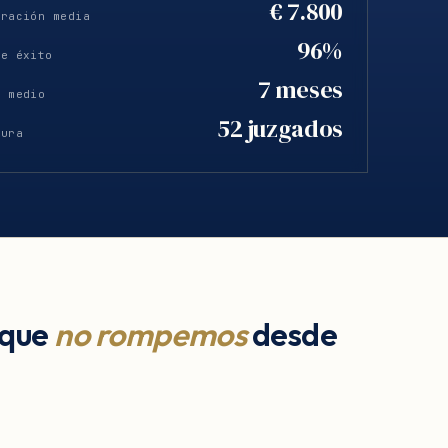
€ 7.800
eración media
96%
de éxito
7 meses
o medio
52 juzgados
tura
 que
no rompemos
desde