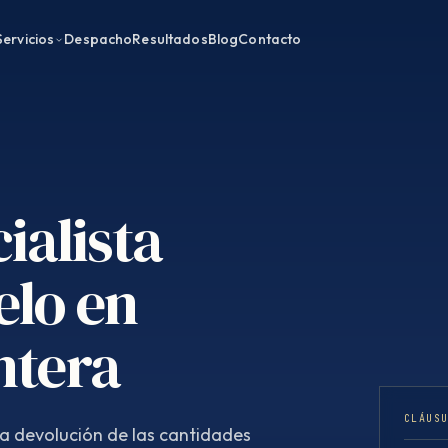
Servicios
Despacho
Resultados
Blog
Contacto
ialista
elo en
ntera
CLÁUS
la devolución de las cantidades