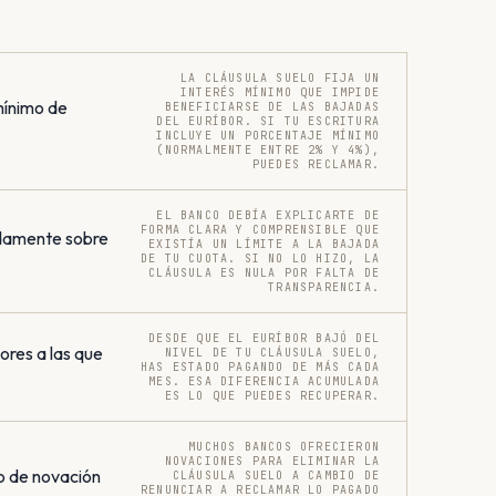
LA CLÁUSULA SUELO FIJA UN
INTERÉS MÍNIMO QUE IMPIDE
mínimo de
BENEFICIARSE DE LAS BAJADAS
DEL EURÍBOR. SI TU ESCRITURA
INCLUYE UN PORCENTAJE MÍNIMO
(NORMALMENTE ENTRE 2% Y 4%),
PUEDES RECLAMAR.
EL BANCO DEBÍA EXPLICARTE DE
FORMA CLARA Y COMPRENSIBLE QUE
damente sobre
EXISTÍA UN LÍMITE A LA BAJADA
DE TU CUOTA. SI NO LO HIZO, LA
CLÁUSULA ES NULA POR FALTA DE
TRANSPARENCIA.
DESDE QUE EL EURÍBOR BAJÓ DEL
res a las que
NIVEL DE TU CLÁUSULA SUELO,
HAS ESTADO PAGANDO DE MÁS CADA
MES. ESA DIFERENCIA ACUMULADA
ES LO QUE PUEDES RECUPERAR.
MUCHOS BANCOS OFRECIERON
NOVACIONES PARA ELIMINAR LA
o de novación
CLÁUSULA SUELO A CAMBIO DE
RENUNCIAR A RECLAMAR LO PAGADO