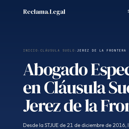
Saltar
Reclama
.
Legal
al
contenido
INICIO
›
CLÁUSULA SUELO
›
JEREZ DE LA FRONTERA
Abogado Espec
en Cláusula Su
Jerez de la Fro
Desde la STJUE de 21 de diciembre de 2016, 