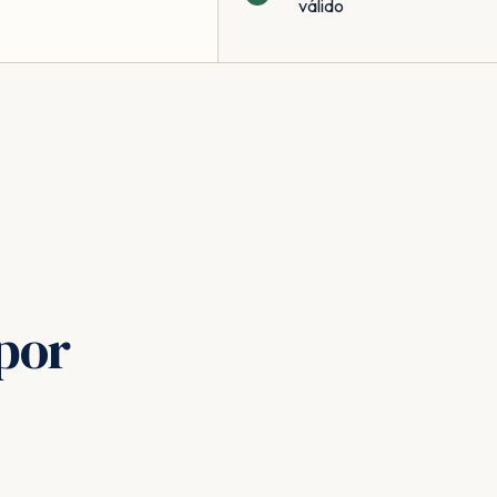
válido
por