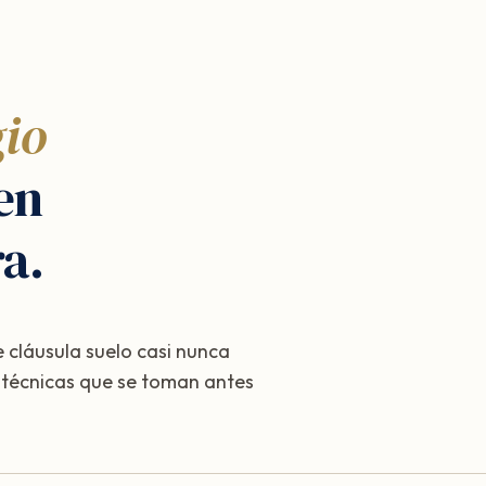
gio
en
ra.
 cláusula suelo casi nunca
s técnicas que se toman antes