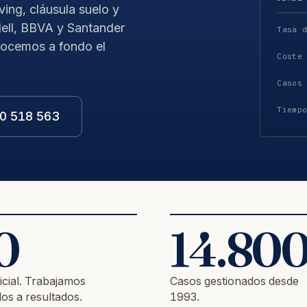
ving, cláusula suelo y
ell, BBVA y Santander
Tasa 
nocemos a fondo el
Coste
Casos
Tiemp
0 518 563
0
14.80
icial. Trabajamos
Casos gestionados desde
os a resultados.
1993.