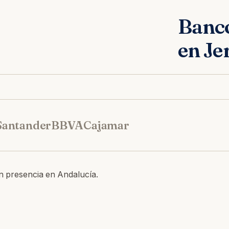
Banc
en Je
Santander
BBVA
Cajamar
n presencia en Andalucía.