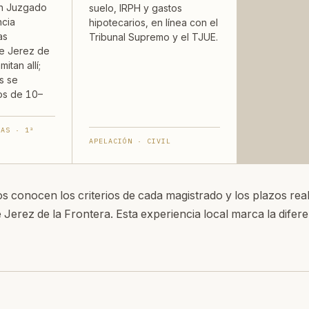
un Juzgado
suelo, IRPH y gastos
ncia
hipotecarios, en línea con el
as
Tribunal Supremo y el TJUE.
e Jerez de
mitan allí;
s se
os de 10–
VAS · 1ª
APELACIÓN · CIVIL
 conocen los criterios de cada magistrado y los plazos real
 Jerez de la Frontera. Esta experiencia local marca la difer