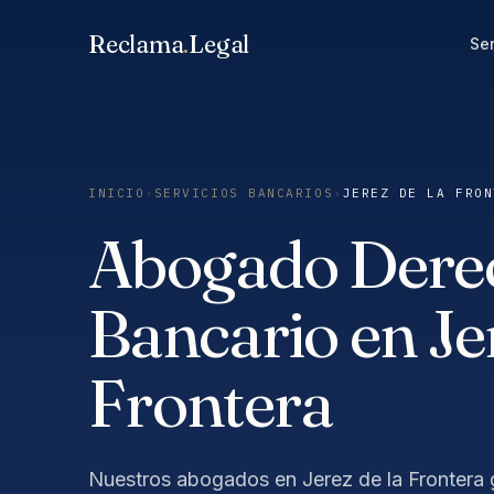
Saltar
Reclama
.
Legal
al
Ser
contenido
INICIO
›
SERVICIOS BANCARIOS
›
JEREZ DE LA FRON
Abogado Dere
Bancario en Jer
Frontera
Nuestros abogados en Jerez de la Frontera 