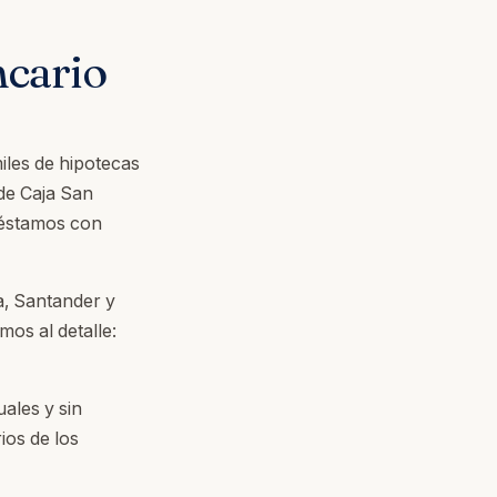
ncario
miles de hipotecas
de Caja San
réstamos con
a, Santander y
os al detalle:
ales y sin
ios de los