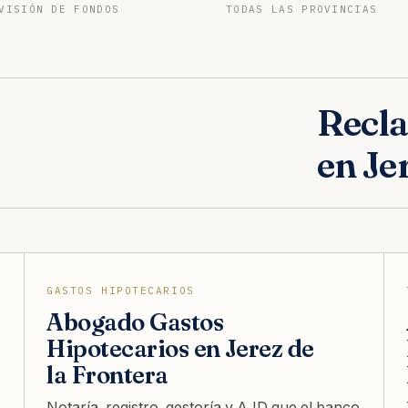
VISIÓN DE FONDOS
TODAS LAS PROVINCIAS
Recla
en Je
GASTOS HIPOTECARIOS
Abogado Gastos
Hipotecarios en Jerez de
la Frontera
Notaría, registro, gestoría y AJD que el banco