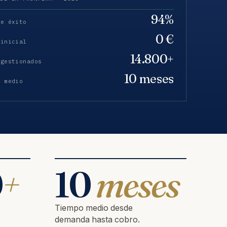
94%
de éxito
0 €
 inicial
14.800+
 gestionados
10 meses
o medio
0
+
10
meses
Tiempo medio desde
demanda hasta cobro.