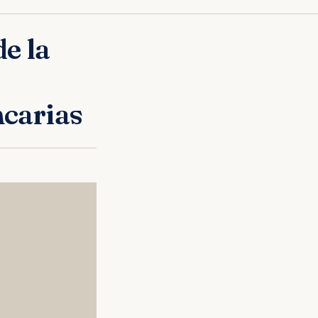
e la
carias