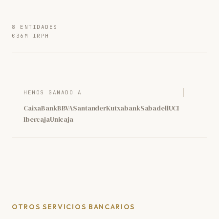
8 ENTIDADES
€36M IRPH
HEMOS GANADO A
CaixaBank
BBVA
Santander
Kutxabank
Sabadell
UCI
Ibercaja
Unicaja
OTROS SERVICIOS BANCARIOS