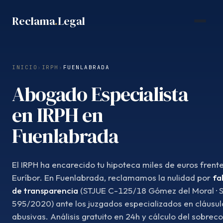
Saltar
Reclama
.
Legal
al
contenido
INICIO
›
IRPH
›
FUENLABRADA
Abogado Especialista
en IRPH en
Fuenlabrada
El IRPH ha encarecido tu hipoteca miles de euros frente
Euríbor. En Fuenlabrada, reclamamos la nulidad por
fa
de transparencia
(STJUE C-125/18 Gómez del Moral · 
595/2020) ante los juzgados especializados en cláusul
abusivas. Análisis gratuito en 24h y cálculo del sobrec