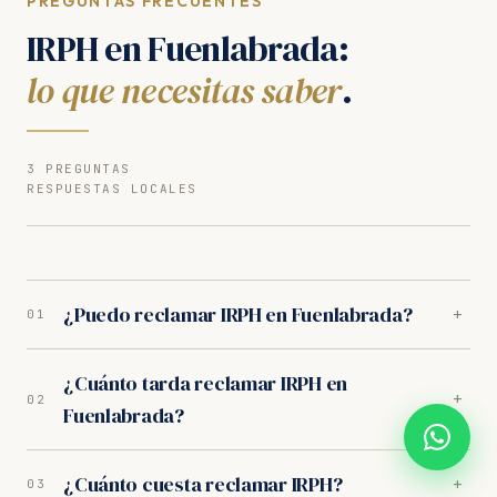
PREGUNTAS FRECUENTES
IRPH en Fuenlabrada:
lo que necesitas saber
.
3 PREGUNTAS
RESPUESTAS LOCALES
¿Puedo reclamar IRPH en Fuenlabrada?
+
01
Sí. Nuestros abogados en Fuenlabrada son
¿Cuánto tarda reclamar IRPH en
especialistas en IRPH. Analizamos tu caso
+
02
Fuenlabrada?
gratuitamente y trabajamos orientados a resultados.
Los juzgados de Fuenlabrada tienen criterio
En los juzgados de Fuenlabrada, el proceso completo
favorable al consumidor.
¿Cuánto cuesta reclamar IRPH?
+
03
dura entre 10-14 meses. Incluye la fase extrajudicial