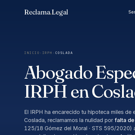
Saltar
Reclama
.
Legal
al
Ser
contenido
INICIO
›
IRPH
›
COSLADA
Abogado Especi
IRPH en Cosl
El IRPH ha encarecido tu hipoteca miles de e
Coslada, reclamamos la nulidad por
falta d
125/18 Gómez del Moral · STS 595/2020) a