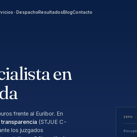
vicios
Despacho
Resultados
Blog
Contacto
alista en
ada
uros frente al Euríbor. En
IRPH 
e transparencia
(STJUE C-
nte los juzgados
Recup