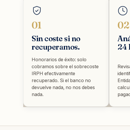
01
02
Sin coste si no
Aná
recuperamos.
24 
Honorarios de éxito: solo
cobramos sobre el sobrecoste
Revis
IRPH efectivamente
ident
recuperado. Si el banco no
Entid
devuelve nada, no nos debes
calcu
nada.
pagad