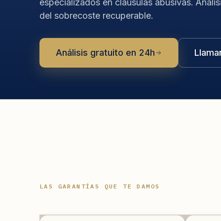
especializados en cláusulas abusivas. Anális
del sobrecoste recuperable.
Análisis gratuito en 24h
Llama
LAS GARANTÍAS QUE TE DAMOS