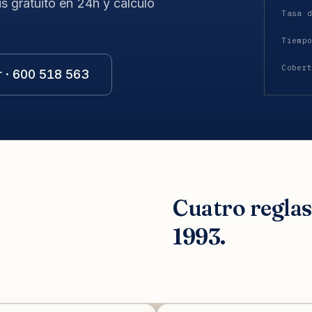
is gratuito en 24h y cálculo
Tasa 
Tiemp
Cober
r · 600 518 563
Cuatro regla
1993.