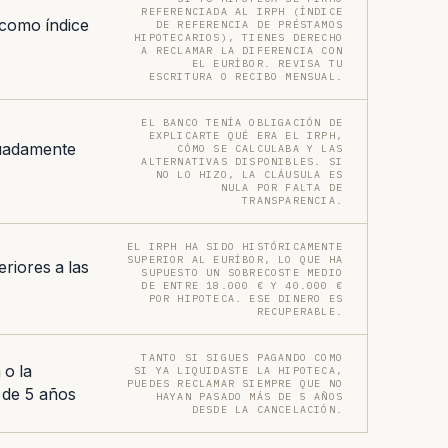
REFERENCIADA AL IRPH (ÍNDICE
 como índice
DE REFERENCIA DE PRÉSTAMOS
HIPOTECARIOS), TIENES DERECHO
A RECLAMAR LA DIFERENCIA CON
EL EURÍBOR. REVISA TU
ESCRITURA O RECIBO MENSUAL.
EL BANCO TENÍA OBLIGACIÓN DE
EXPLICARTE QUÉ ERA EL IRPH,
uadamente
CÓMO SE CALCULABA Y LAS
ALTERNATIVAS DISPONIBLES. SI
NO LO HIZO, LA CLÁUSULA ES
NULA POR FALTA DE
TRANSPARENCIA.
EL IRPH HA SIDO HISTÓRICAMENTE
SUPERIOR AL EURÍBOR, LO QUE HA
riores a las
SUPUESTO UN SOBRECOSTE MEDIO
DE ENTRE 18.000 € Y 40.000 €
POR HIPOTECA. ESE DINERO ES
RECUPERABLE.
TANTO SI SIGUES PAGANDO COMO
 o la
SI YA LIQUIDASTE LA HIPOTECA,
PUEDES RECLAMAR SIEMPRE QUE NO
 de 5 años
HAYAN PASADO MÁS DE 5 AÑOS
DESDE LA CANCELACIÓN.