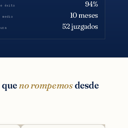
94%
de éxito
10 meses
o medio
52 juzgados
tura
s que
no rompemos
desde