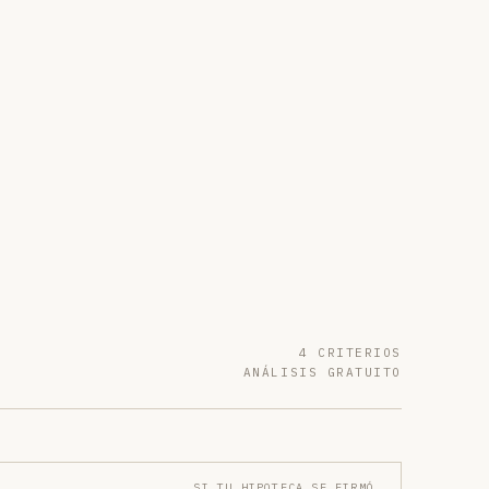
4 CRITERIOS
ANÁLISIS GRATUITO
SI TU HIPOTECA SE FIRMÓ