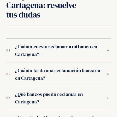
Cartagena: resuelve
tus dudas
¿Cuánto cuesta reclamar a mi banco en
+
01
Cartagena?
Nada por adelantado. Nuestros abogados en
¿Cuánto tarda una reclamación bancaria
Cartagena trabajan exclusivamente a éxito:
+
02
en Cartagena?
trabajamos orientados a resultados. Sin provisión de
fondos, sin cuotas mensuales.
Depende del tipo de reclamación. En los juzgados de
¿Qué bancos puedo reclamar en
Cartagena, los procedimientos duran entre 10-14
+
03
Cartagena?
meses. Muchos bancos negocian acuerdos
extrajudiciales en las primeras semanas.
Reclamamos a todas las entidades: CaixaBank,