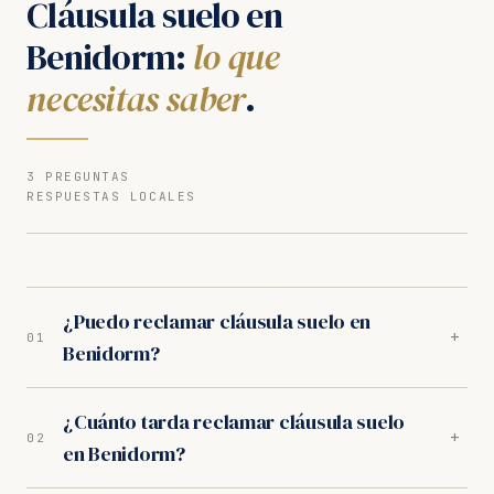
Cláusula suelo en
Benidorm:
lo que
necesitas saber
.
3 PREGUNTAS
RESPUESTAS LOCALES
¿Puedo reclamar cláusula suelo en
+
01
Benidorm?
Sí. Nuestros abogados en Benidorm son especialistas
¿Cuánto tarda reclamar cláusula suelo
en cláusula suelo. Analizamos tu caso gratuitamente
+
02
en Benidorm?
y trabajamos orientados a resultados. Los juzgados
de Benidorm tienen criterio favorable al consumidor.