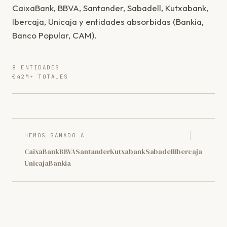
CaixaBank, BBVA, Santander, Sabadell, Kutxabank,
Ibercaja, Unicaja y entidades absorbidas (Bankia,
Banco Popular, CAM).
8 ENTIDADES
€42M+ TOTALES
HEMOS GANADO A
CaixaBank
BBVA
Santander
Kutxabank
Sabadell
Ibercaja
Unicaja
Bankia