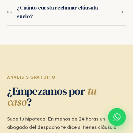
En los juzgados de Benidorm, el proceso completo
¿Cuánto cuesta reclamar cláusula
dura entre 10-14 meses. Incluye la fase extrajudicial
+
03
suelo?
(1 mes) y, si es necesario, la judicial ante el Juzgado
de Primera Instancia competente.
Nada por adelantado. Trabajamos exclusivamente a
éxito: trabajamos orientados a resultados. Sin
provisión de fondos, sin cuotas mensuales, sin costes
ocultos de ningún tipo.
ANÁLISIS GRATUITO
¿Empezamos por
tu
caso
?
Sube tu hipoteca. En menos de 24 horas un
abogado del despacho te dice si tienes cláusula