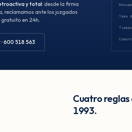
etroactiva y total
: desde la firma
Recup
na, reclamamos ante los juzgados
Tasa 
 gratuito en 24h.
Tiemp
Cober
 · 600 518 563
Cuatro reglas
1993.