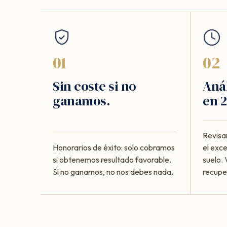
01
02
Sin coste si no
Anál
ganamos.
en 2
Revisa
Honorarios de éxito: solo cobramos
el exc
si obtenemos resultado favorable.
suelo. 
Si no ganamos, no nos debes nada.
recupe