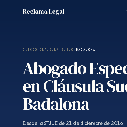
Saltar
Reclama
.
Legal
al
contenido
INICIO
›
CLÁUSULA SUELO
›
BADALONA
Abogado Espec
en Cláusula Su
Badalona
Desde la STJUE de 21 de diciembre de 2016, 