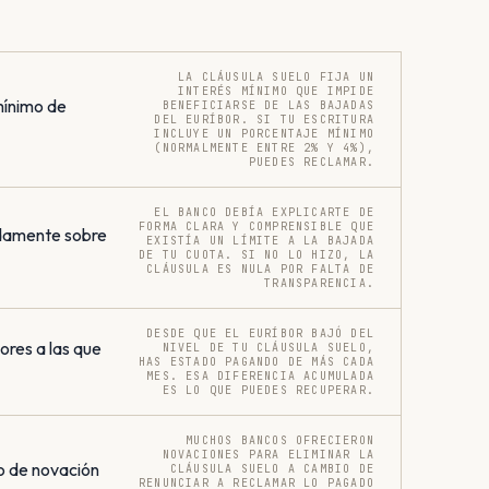
LA CLÁUSULA SUELO FIJA UN
INTERÉS MÍNIMO QUE IMPIDE
mínimo de
BENEFICIARSE DE LAS BAJADAS
DEL EURÍBOR. SI TU ESCRITURA
INCLUYE UN PORCENTAJE MÍNIMO
(NORMALMENTE ENTRE 2% Y 4%),
PUEDES RECLAMAR.
EL BANCO DEBÍA EXPLICARTE DE
FORMA CLARA Y COMPRENSIBLE QUE
damente sobre
EXISTÍA UN LÍMITE A LA BAJADA
DE TU CUOTA. SI NO LO HIZO, LA
CLÁUSULA ES NULA POR FALTA DE
TRANSPARENCIA.
DESDE QUE EL EURÍBOR BAJÓ DEL
res a las que
NIVEL DE TU CLÁUSULA SUELO,
HAS ESTADO PAGANDO DE MÁS CADA
MES. ESA DIFERENCIA ACUMULADA
ES LO QUE PUEDES RECUPERAR.
MUCHOS BANCOS OFRECIERON
NOVACIONES PARA ELIMINAR LA
o de novación
CLÁUSULA SUELO A CAMBIO DE
RENUNCIAR A RECLAMAR LO PAGADO