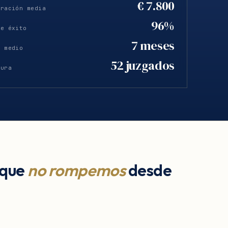
€ 7.800
eración media
96%
de éxito
7 meses
o medio
52 juzgados
tura
 que
no rompemos
desde