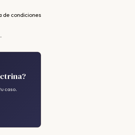
a de condiciones
.
octrina?
tu caso.