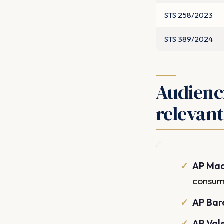
STS 258/2023
STS 389/2024
Audienc
relevant
AP Mad
consum
AP Bar
AP Val