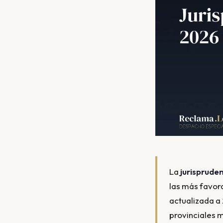
La
jurispruden
las más favor
actualizada a 
provinciales m