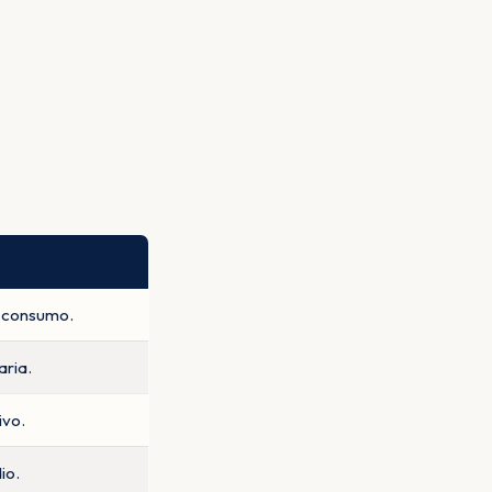
l consumo.
aria.
ivo.
io.