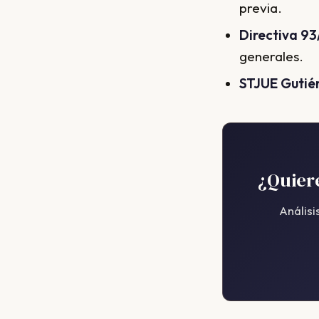
previa.
Directiva 93
generales.
STJUE Gutié
¿Quiere
Anális