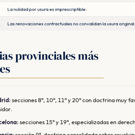
La nulidad por usura es imprescriptible.
Las renovaciones contractuales no convalidan la usura original
ias provinciales más
es
rid:
secciones 8ª, 10ª, 11ª y 20ª con doctrina muy fa
idor.
celona:
secciones 15ª y 19ª, especializadas en derec
encia:
sección 9ª, doctrina consolidada sobre revolvin