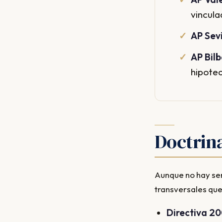
vincula
AP Sevi
AP Bilb
hipotec
Doctrin
Aunque no hay sentencias específicas del TJUE sobre revolving, sí hay pronunciamientos
transversales que
Directiva 2