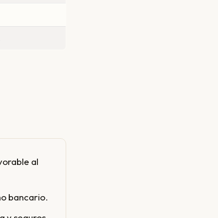
.
vorable al
ho bancario.
g y seguros