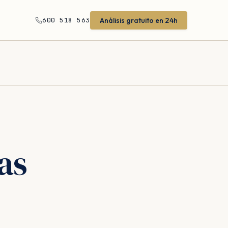
Análisis gratuito en 24h
600 518 563
as