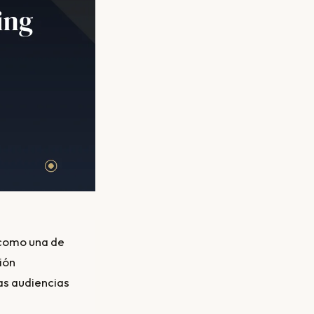
 como una de
ión
as audiencias