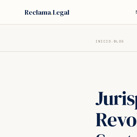
Saltar
Reclama
.
Legal
al
contenido
INICIO
›
BLOG
Juri
Revo