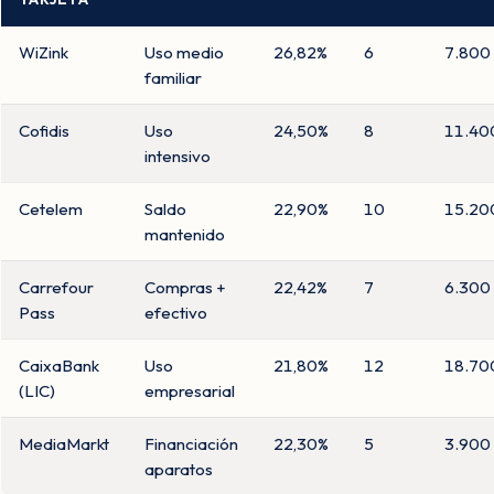
WiZink
Uso medio
26,82%
6
7.800
familiar
Cofidis
Uso
24,50%
8
11.40
intensivo
Cetelem
Saldo
22,90%
10
15.20
mantenido
Carrefour
Compras +
22,42%
7
6.300
Pass
efectivo
CaixaBank
Uso
21,80%
12
18.70
(LIC)
empresarial
MediaMarkt
Financiación
22,30%
5
3.900
aparatos