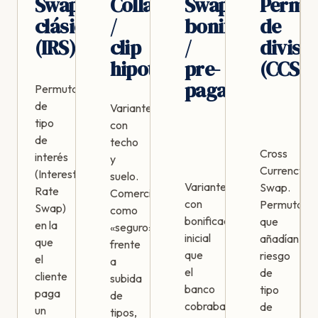
Swap
Collar
Swap
Permu
clásico
/
bonificado
de
(IRS)
clip
/
divisa
hipotecario
pre-
(CCS)
pagado
Permuta
de
Variantes
tipo
con
de
techo
Cross
interés
y
Currency
(Interest
suelo.
Variantes
Swap.
Rate
Comercializadas
con
Permutas
Swap)
como
bonificación
que
en la
«seguro»
inicial
añadían
que
frente
que
riesgo
el
a
el
de
cliente
subida
banco
tipo
paga
de
cobraba
de
un
tipos,