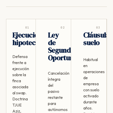
01
02
03
Ejecución
Ley
Cláusula
hipotecaria
de
suelo
Segunda
Oportunidad
Defensa
Habitual
frente a
en
ejecución
operaciones
Cancelación
sobre la
de
íntegra
finca
empresa
del
asociada
con suelo
pasivo
al swap.
activado
restante
Doctrina
durante
para
TJUE
años.
autónomos
Aziz,