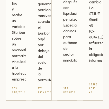
después
cambio.
fijo
generaron
con
La
y
pérdidas
liquidaciones
STJUE
recibe
masivas
penalizadoras.
Genil
un
cuando
Especialmente
48
variable
el
dañinas
(C-
(Euribor)
Euribor
para
604/11)
sobre
bajó
autónomos
refuerza
un
por
del
la
nocional,
debajo
sector
obligación
normalmente
del
inmobiliario.
informativa
vinculado
suelo
a la
de
hipoteca
la
empresarial.
permuta.
STJUE
STS
STS
STS
GENIL
840/2013
491/2015
89/2018
48