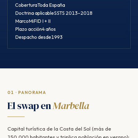
Cobertura
Toda España
Doctrina aplicable
SSTS 2013–2018
Marco
MiFID I + II
Plazo acción
4 años
Despacho desde
1993
01 · PANORAMA
El swap en
Marbella
Capital turística de la Costa del Sol (más de
150.000 habitantes y triplica población en verano):