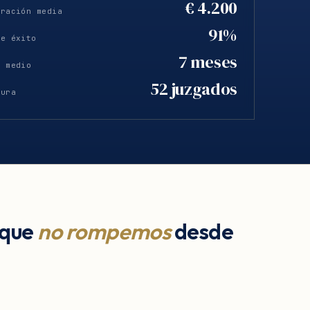
€ 4.200
eración media
91%
de éxito
7 meses
o medio
52 juzgados
tura
 que
no rompemos
desde