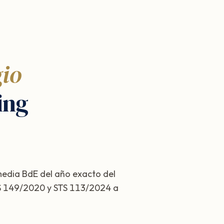
gio
ing
 media BdE del año exacto del
STS 149/2020 y STS 113/2024 a