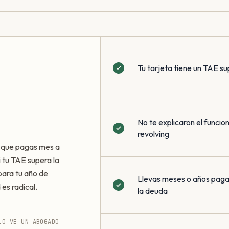
Tu tarjeta tiene un TAE su
No te explicaron el funci
revolving
a que pagas mes a
i tu TAE supera la
ara tu año de
Llevas meses o años pagan
 es radical.
la deuda
LO VE UN ABOGADO