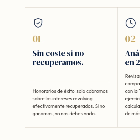
01
02
Sin coste si no
Anál
recuperamos.
en 2
Revisa
compar
Honorarios de éxito: solo cobramos
con la
sobre los intereses revolving
ejercic
efectivamente recuperados. Si no
calcul
ganamos, no nos debes nada.
de más