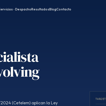
Servicios
Despacho
Resultados
Blog
Contacto
ialista
volving
TARJE
/2024 (Cetelem) aplican la Ley