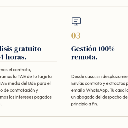
03
isis gratuito
Gestión 100%
4 horas.
remota.
mos el contrato,
amos la TAE de tu tarjeta
Desde casa, sin desplazamie
 TAE media del BdE para el
Envías contrato y extractos 
io de contratación y
email o WhatsApp. Tu caso lo
amos los intereses pagados
un abogado del despacho de
.
principio a fin.