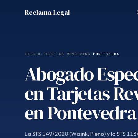
Saltar
Reclama
.
Legal
al
contenido
INICIO
›
TARJETAS REVOLVING
›
PONTEVEDRA
Abogado Espec
en Tarjetas Re
en Pontevedra
La STS 149/2020 (Wizink, Pleno) y la STS 113