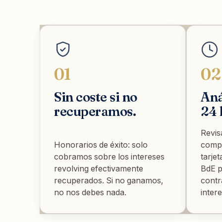
01
02
Sin coste si no
Aná
recuperamos.
24 
Revis
Honorarios de éxito: solo
compa
cobramos sobre los intereses
tarje
revolving efectivamente
BdE p
recuperados. Si no ganamos,
contr
no nos debes nada.
inter