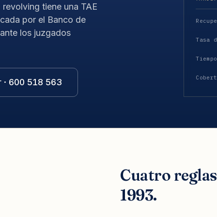
a revolving tiene una TAE
icada por el Banco de
Recup
ante los juzgados
Tasa 
Tiemp
Cober
r · 600 518 563
Cuatro regla
1993.