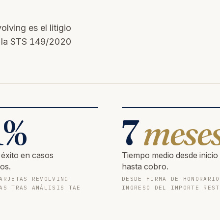
ving es el litigio
e la STS 149/2020
1
%
7
mese
 éxito en casos
Tiempo medio desde inicio
os.
hasta cobro.
ARJETAS REVOLVING
DESDE FIRMA DE HONORARIO
AS TRAS ANÁLISIS TAE
INGRESO DEL IMPORTE REST