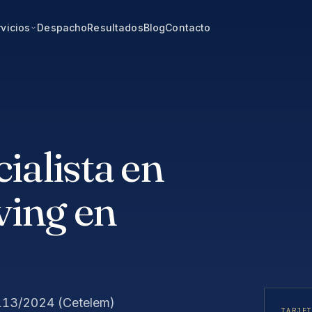
vicios
Despacho
Resultados
Blog
Contacto
alista en
ving en
 113/2024 (Cetelem)
TARJE