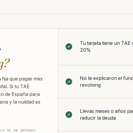
Tu tarjeta tiene un TAE 
r
20%
g?
No te explicaron el fun
 fija que pagas mes
revolving
tal. Si tu TAE
co de España para
ria y la nulidad es
Llevas meses o años pa
reducir la deuda
 LO VE UN ABOGADO