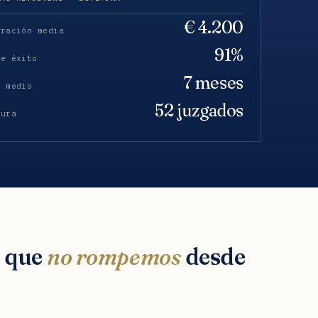
€ 4.200
eración media
91%
de éxito
7 meses
o medio
52 juzgados
tura
s que
no rompemos
desde