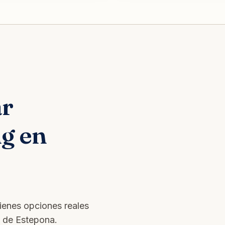
ar
ng en
tienes opciones reales
s de Estepona.