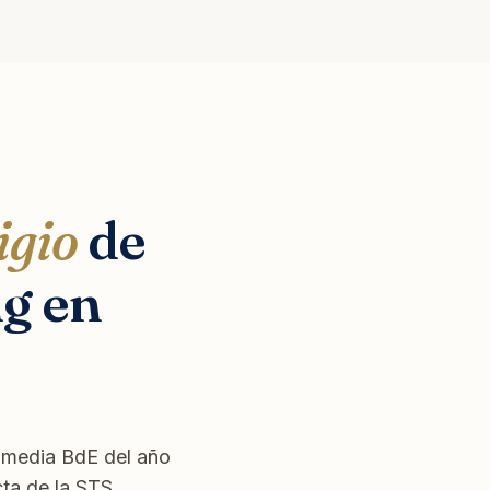
igio
de
ng en
E media BdE del año
cta de la STS