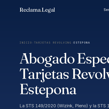
Saltar
Reclama
.
Legal
al
Ser
contenido
INICIO
›
TARJETAS REVOLVING
›
ESTEPONA
Abogado Especi
Tarjetas Revol
Estepona
La STS 149/2020 (Wizink, Pleno) y la STS