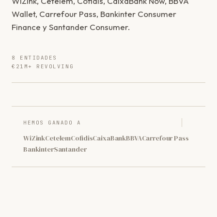
WiZink, Cetelem, Cofidis, CaixaBank Now, BBVA
Wallet, Carrefour Pass, Bankinter Consumer
Finance y Santander Consumer.
8 ENTIDADES
€21M+ REVOLVING
HEMOS GANADO A
WiZink
Cetelem
Cofidis
CaixaBank
BBVA
Carrefour Pass
Bankinter
Santander