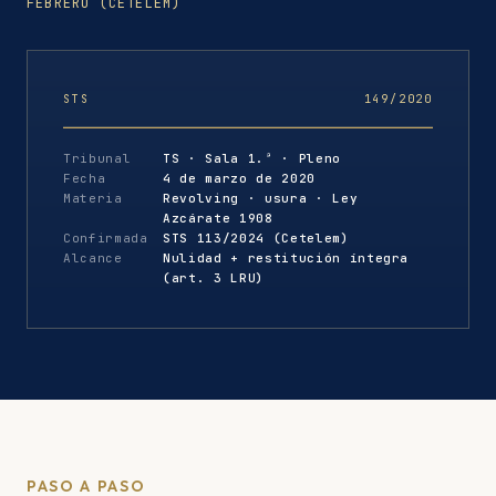
FEBRERO (CETELEM)
STS
149/2020
Tribunal
TS · Sala 1.ª · Pleno
Fecha
4 de marzo de 2020
Materia
Revolving · usura · Ley
Azcárate 1908
Confirmada
STS 113/2024 (Cetelem)
Alcance
Nulidad + restitución íntegra
(art. 3 LRU)
PASO A PASO