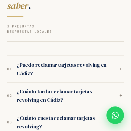
saber
.
3 PREGUNTAS
RESPUESTAS LOCALES
¿Puedo reclamar tarjetas revolving en
+
01
Cádiz?
Sí. Nuestros abogados en Cádiz son especialistas en
¿Cuánto tarda reclamar tarjetas
tarjetas revolving. Analizamos tu caso gratuitamente
+
02
revolving en Cádiz?
y trabajamos orientados a resultados. Los juzgados
de Cádiz tienen criterio favorable al consumidor.
En los juzgados de Cádiz, el proceso completo dura
¿Cuánto cuesta reclamar tarjetas
entre 10-14 meses. Incluye la fase extrajudicial (1
+
03
revolving?
mes) y, si es necesario, la judicial ante el Juzgado de