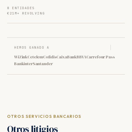
8 ENTIDADES
€21M+ REVOLVING
HEMOS GANADO A
WiZink
Cetelem
Cofidis
CaixaBank
BBVA
Carrefour Pass
Bankinter
Santander
OTROS SERVICIOS BANCARIOS
Otros litigios