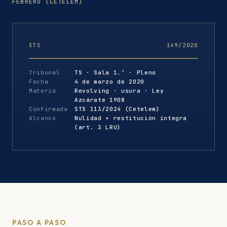
FEBRERO (CETELEM)
STS
149/2020
Tribunal
TS · Sala 1.ª · Pleno
Fecha
4 de marzo de 2020
Materia
Revolving · usura · Ley
Azcárate 1908
Confirmada
STS 113/2024 (Cetelem)
Alcance
Nulidad + restitución íntegra
(art. 3 LRU)
PASO A PASO