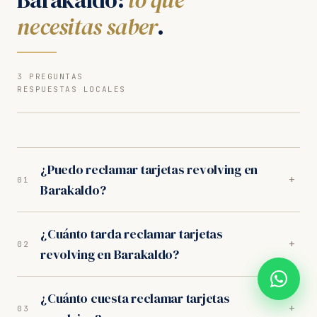
necesitas saber
.
3 PREGUNTAS
RESPUESTAS LOCALES
¿Puedo reclamar tarjetas revolving en
+
01
Barakaldo?
Sí. Nuestros abogados en Barakaldo son especialistas
¿Cuánto tarda reclamar tarjetas
en tarjetas revolving. Analizamos tu caso
+
02
revolving en Barakaldo?
gratuitamente y trabajamos orientados a resultados.
Los juzgados de Barakaldo tienen criterio favorable
En los juzgados de Barakaldo, el proceso completo
al consumidor.
¿Cuánto cuesta reclamar tarjetas
dura entre 10-14 meses. Incluye la fase extrajudicial
+
03