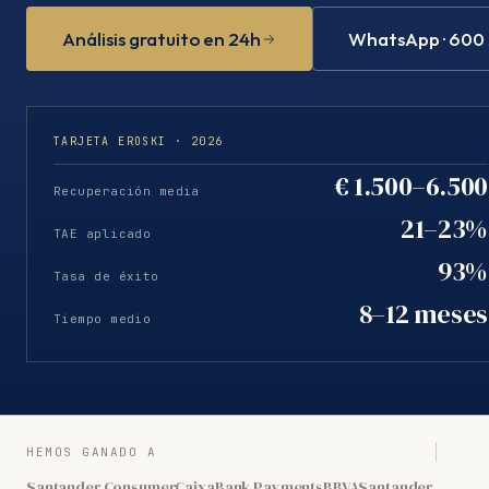
Análisis gratuito en 24h
WhatsApp · 600
TARJETA EROSKI · 2026
€ 1.500–6.500
Recuperación media
21–23%
TAE aplicado
93%
Tasa de éxito
8–12 meses
Tiempo medio
HEMOS GANADO A
Santander Consumer
CaixaBank Payments
BBVA
Santander