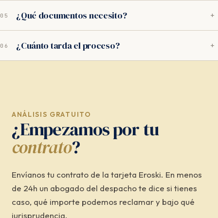
del saldo dispuesto.
Sí, mientras no hayan pasado 5 años desde la cancelación.
¿Qué documentos necesito?
+
05
La acción de nulidad por usura tiene un plazo de prescripción
de 5 años.
Contrato de la tarjeta Eroski y extractos recientes. Si no los
¿Cuánto tarda el proceso?
+
06
tienes, te ayudamos a solicitarlos a Santander Consumer
Finance.
Vía extrajudicial: 2–3 meses. Si hay que demandar: entre 8 y
14 meses. Nos ocupamos de todo el proceso.
ANÁLISIS GRATUITO
¿Empezamos por tu
contrato
?
Envíanos tu contrato de la tarjeta Eroski. En menos
de 24h un abogado del despacho te dice si tienes
caso, qué importe podemos reclamar y bajo qué
jurisprudencia.