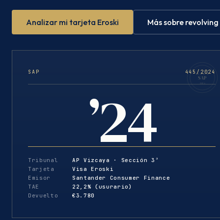
Analizar mi tarjeta Eroski
Más sobre revolving
SAP
445/2024
VIZCAYA
SAP
’24
2024
Tribunal
AP Vizcaya · Sección 3ª
Tarjeta
Visa Eroski
Emisor
Santander Consumer Finance
TAE
22,2% (usurario)
Devuelto
€3.780