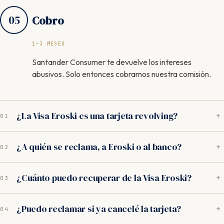
05
Cobro
1–3 MESES
Santander Consumer te devuelve los intereses
abusivos. Solo entonces cobramos nuestra comisión.
¿La Visa Eroski es una tarjeta revolving?
+
01
Sí. La Visa Eroski, emitida por Santander Consumer Finance,
¿A quién se reclama, a Eroski o al banco?
+
02
funciona como revolving con TAE entre el 21% y el 23%. Los
tribunales consideran estos tipos usurarios.
A Santander Consumer Finance, que es quien emite y
¿Cuánto puedo recuperar de la Visa Eroski?
+
03
gestiona la tarjeta y cobra los intereses. Eroski solo actúa
como distribuidor comercial.
La media es de 3.400€, pero en tarjetas con largo recorrido
¿Puedo reclamar si ya cancelé la tarjeta?
+
04
hemos superado los 6.500€. Depende del tiempo de uso y