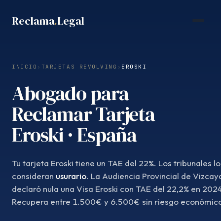
Saltar
Reclama
.
Legal
al
contenido
INICIO
›
TARJETAS REVOLVING
›
EROSKI
Abogado para
Reclamar Tarjeta
Eroski · España
Tu tarjeta Eroski tiene un TAE del 22%. Los tribunales lo
consideran
usurario
. La Audiencia Provincial de Vizcay
declaró nula una Visa Eroski con TAE del 22,2% en 202
Recupera entre 1.500€ y 6.500€ sin riesgo económic