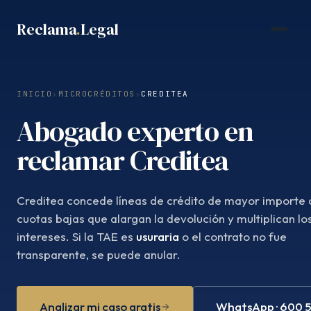
Saltar
Reclama
.
Legal
al
contenido
INICIO
›
MICROCRÉDITOS
›
CREDITEA
Abogado experto en
reclamar Creditea
Creditea concede líneas de crédito de mayor importe 
cuotas bajas que alargan la devolución y multiplican lo
intereses. Si la TAE es
usuraria
o el contrato no fue
transparente, se puede anular.
Analizar mi caso gratis
WhatsApp · 600 