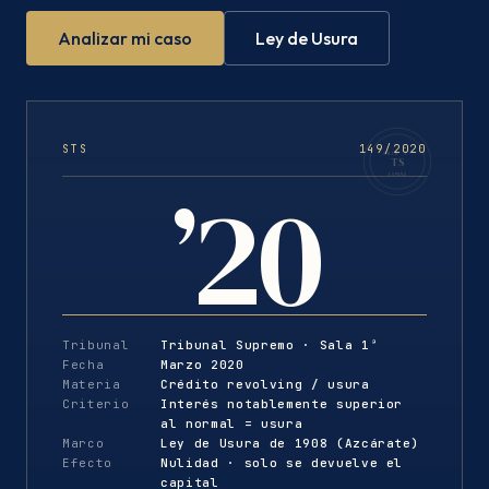
Analizar mi caso
Ley de Usura
STS
149/2020
SALA 1ª
TS
’20
ESPAÑA
Tribunal
Tribunal Supremo · Sala 1ª
Fecha
Marzo 2020
Materia
Crédito revolving / usura
Criterio
Interés notablemente superior
al normal = usura
Marco
Ley de Usura de 1908 (Azcárate)
Efecto
Nulidad · solo se devuelve el
capital