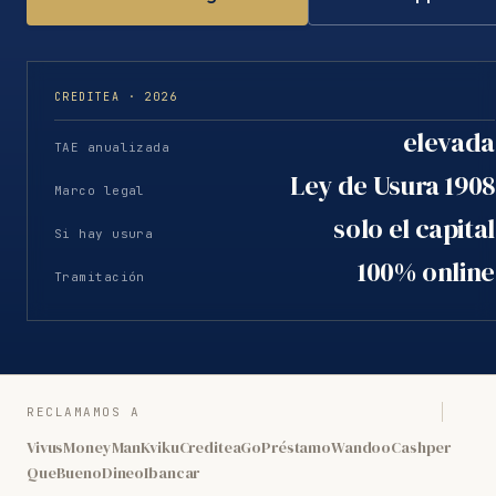
CREDITEA · 2026
elevada
TAE anualizada
Ley de Usura 1908
Marco legal
solo el capital
Si hay usura
100% online
Tramitación
RECLAMAMOS A
Vivus
MoneyMan
Kviku
Creditea
GoPréstamo
Wandoo
Cashper
QueBueno
Dineo
Ibancar