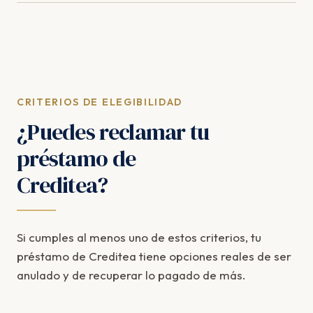
posición.
Ayuda tenerlo, pero no es imprescindible. La entidad
está obligada a facilitar la documentación del
préstamo y podemos solicitarla como parte de la
reclamación.
CRITERIOS DE ELEGIBILIDAD
¿Puedes reclamar tu
préstamo de
Creditea?
Si cumples al menos uno de estos criterios, tu
préstamo de Creditea tiene opciones reales de ser
anulado y de recuperar lo pagado de más.